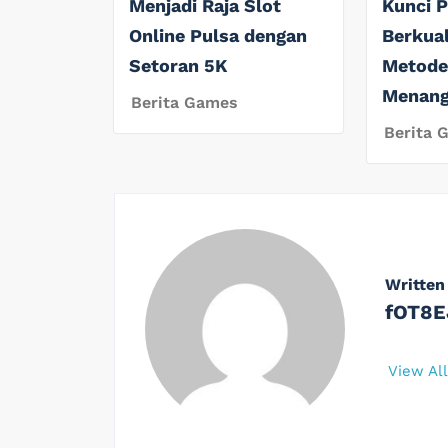
Menjadi Raja Slot
Kunci 
Online Pulsa dengan
Berkual
Setoran 5K
Metode
Menan
Berita Games
Berita 
Written
fOT8E
View Al