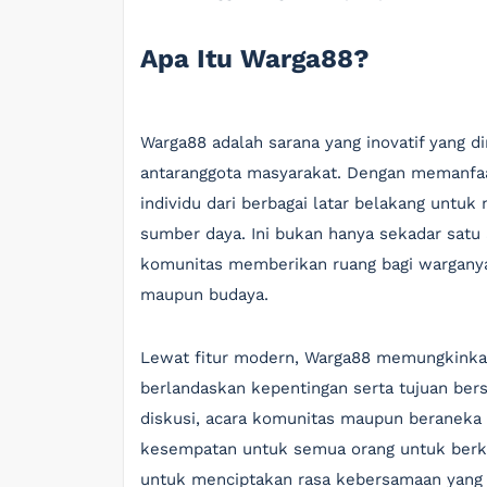
Apa Itu Warga88?
Warga88 adalah sarana yang inovatif yang d
antaranggota masyarakat. Dengan memanf
individu dari berbagai latar belakang untu
sumber daya. Ini bukan hanya sekadar satu
komunitas memberikan ruang bagi warganya 
maupun budaya.
Lewat fitur modern, Warga88 memungkinkan
berlandaskan kepentingan serta tujuan ber
diskusi, acara komunitas maupun beraneka
kesempatan untuk semua orang untuk berkon
untuk menciptakan rasa kebersamaan yang 