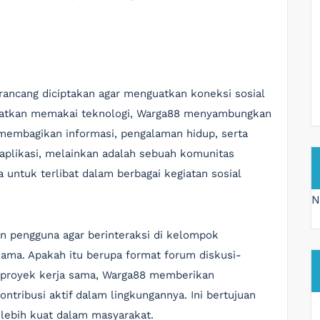
irancang diciptakan agar menguatkan koneksi sosial
aatkan memakai teknologi, Warga88 menyambungkan
k membagikan informasi, pengalaman hidup, serta
 aplikasi, melainkan adalah sebuah komunitas
untuk terlibat dalam berbagai kegiatan sosial
N
 pengguna agar berinteraksi di kelompok
sama. Apakah itu berupa format forum diskusi-
 proyek kerja sama, Warga88 memberikan
tribusi aktif dalam lingkungannya. Ini bertujuan
lebih kuat dalam masyarakat.