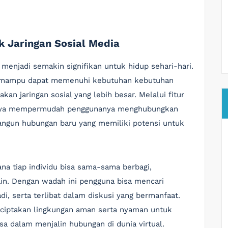
k Jaringan Sosial Media
 menjadi semakin signifikan untuk hidup sehari-hari.
ng mampu dapat memenuhi kebutuhan kebutuhan
n jaringan sosial yang lebih besar. Melalui fitur
 hanya mempermudah penggunanya menghubungkan
angun hubungan baru yang memiliki potensi untuk
na tiap individu bisa sama-sama berbagi,
in. Dengan wadah ini pengguna bisa mencari
di, serta terlibat dalam diskusi yang bermanfaat.
nciptakan lingkungan aman serta nyaman untuk
sa dalam menjalin hubungan di dunia virtual.