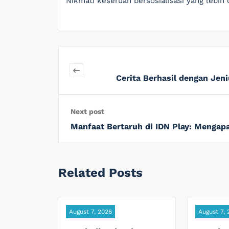
Nikmati keseruan bersosialisasi yang lebih
Cerita Berhasil dengan Je
Next post
Manfaat Bertaruh di IDN Play: Menga
Related Posts
August 7, 2026
August 7,