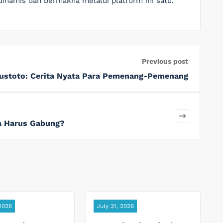
 dinamis dan bermakna melalui platform ini satu.
Previous post
niustoto: Cerita Nyata Para Pemenang-Pemenang
pa Harus Gabung?
 2026
July 31, 2026