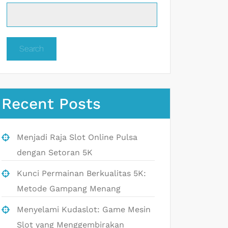
Search
Recent Posts
Menjadi Raja Slot Online Pulsa
dengan Setoran 5K
Kunci Permainan Berkualitas 5K:
Metode Gampang Menang
Menyelami Kudaslot: Game Mesin
Slot yang Menggembirakan