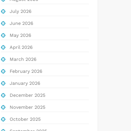
July 2026
June 2026
May 2026
April 2026
March 2026
February 2026
January 2026
December 2025
November 2025
October 2025